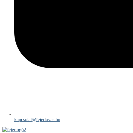
kapcsolat@fejerlovas.hu