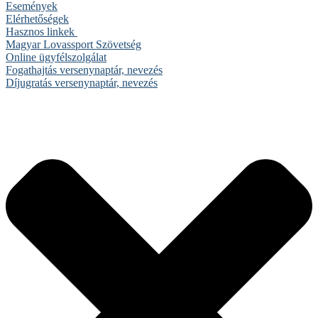
Események
Elérhetőségek
Hasznos linkek
Magyar Lovassport Szövetség
Online ügyfélszolgálat
Fogathajtás versenynaptár, nevezés
Díjugratás versenynaptár, nevezés