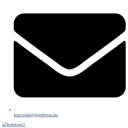
kapcsolat@fejerlovas.hu