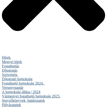
Hírek
Megyei hírek
Fogathajtás
Díjugratás
Szövetség
Díjugrató bajnokság
Fogathajtó bajnokság 2024.
Versenynaptár
A bajnokság állása | 2024
Vármegyei fogathajtó bajnokság 2025.
Jegyzőkönyvek, határozatok
Pályázataink